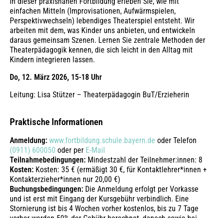
In dieser praxisnahen Fortbildung erleben Sie, wie mit
einfachen Mitteln (Improvisationen, Aufwärmspielen,
Perspektivwechseln) lebendiges Theaterspiel entsteht. Wir
arbeiten mit dem, was Kinder uns anbieten, und entwickeln
daraus gemeinsam Szenen. Lernen Sie zentrale Methoden der
Theaterpädagogik kennen, die sich leicht in den Alltag mit
Kindern integrieren lassen.
Do, 12. März 2026, 15-18 Uhr
Leitung: Lisa Stützer – Theaterpädagogin BuT/Erzieherin
Praktische Informationen
Anmeldung:
www.fortbildung.schule.bayern.de
oder Telefon
(0911) 600050
oder per
E-Mail
Teilnahmebedingungen:
Mindestzahl der Teilnehmer:innen: 8
Kosten:
Kosten: 35 € (ermäßigt 30 €, für Kontaktlehrer*innen +
Kontakterzieher*innen nur 20,00 €)
Buchungsbedingungen:
Die Anmeldung erfolgt per Vorkasse
und ist erst mit Eingang der Kursgebühr verbindlich. Eine
Stornierung ist bis 4 Wochen vorher kostenlos, bis zu 7 Tage