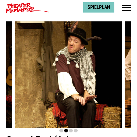
Theater Mummpitz
SPIELPLAN
prev
next