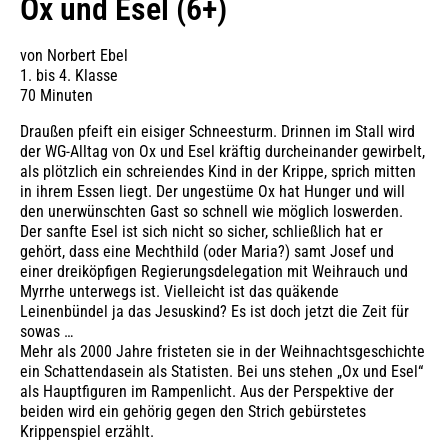
Ox und Esel (6+)
von Norbert Ebel
1. bis 4. Klasse
70 Minuten
Draußen pfeift ein eisiger Schneesturm. Drinnen im Stall wird
der WG-Alltag von Ox und Esel kräftig durcheinander gewirbelt,
als plötzlich ein schreiendes Kind in der Krippe, sprich mitten
in ihrem Essen liegt. Der ungestüme Ox hat Hunger und will
den unerwünschten Gast so schnell wie möglich loswerden.
Der sanfte Esel ist sich nicht so sicher, schließlich hat er
gehört, dass eine Mechthild (oder Maria?) samt Josef und
einer dreiköpfigen Regierungsdelegation mit Weihrauch und
Myrrhe unterwegs ist. Vielleicht ist das quäkende
Leinenbündel ja das Jesuskind? Es ist doch jetzt die Zeit für
sowas …
Mehr als 2000 Jahre fristeten sie in der Weihnachtsgeschichte
ein Schattendasein als Statisten. Bei uns stehen „Ox und Esel“
als Hauptfiguren im Rampenlicht. Aus der Perspektive der
beiden wird ein gehörig gegen den Strich gebürstetes
Krippenspiel erzählt.