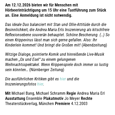
Am 12.12.2026 bieten wir für Menschen mit
Hörbeerinträchtigung um 15 Uhr eine Tastführung zum Stück
an. Eine Anmeldung ist nicht notwendig.
Das ideale Duo balanciert mit Stan und Ollie-Attitüde durch die
Besinnlichkeit, die Andrea Maria Erls Inszenierung als kitschfreie
Reflexionsebene souverän behauptet. Schöne Bescherung. (…) So
einen Krippevirus lässt man sich gerne gefallen. Also: Ihr
Kinderlein kommet! Und bringt die Großen mit!
(Abendzeitung)
Witzige Dialoge, pointierte Komik und hinreißende Live-Musik
machen „Ox und Esel“ zu einem gelungenen
Weihnachtsspektakel. Wenn Krippenspiele doch immer so lustig
sein könnten…
(Nürnberger Zeitung)
Die ausführlichen Kritiken gibt es
hier
und die
Inszenierungsfotos
hier
.
Mit
Michael Bang, Michael Schramm
Regie
Andrea Maria Erl
Ausstattung
Ensemble
Plakatmotiv
Jo Meyer
Rechte
Theaterstückverlag, München
Premiere
4.12.2003