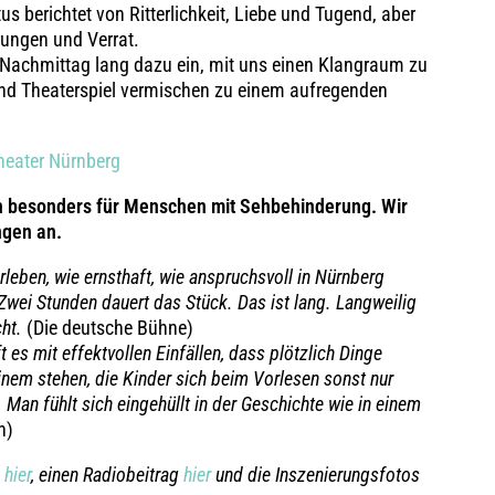
s berichtet von Ritterlichkeit, Liebe und Tugend, aber
rungen und Verrat.
 Nachmittag lang dazu ein, mit uns einen Klangraum zu
 und Theaterspiel vermischen zu einem aufregenden
heater Nürnberg
ch besonders für Menschen mit Sehbehinderung. Wir
ngen an.
rleben, wie ernsthaft, wie anspruchsvoll in Nürnberg
Zwei Stunden dauert das Stück. Das ist lang. Langweilig
cht.
(Die deutsche Bühne)
es mit effektvollen Einfällen, dass plötzlich Dinge
inem stehen, die Kinder sich beim Vorlesen sonst nur
 Man fühlt sich eingehüllt in der Geschichte wie in einem
n)
s
hier
, ein
en Radiobeitrag
hier
und die Inszenierungsfotos