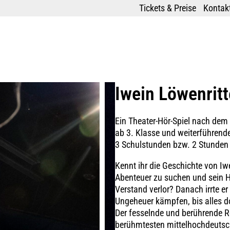
Tickets & Preise
Kontakt
Iwein Löwenritt
Ein Theater-Hör-Spiel nach dem
ab 3. Klasse und weiterführend
3 Schulstunden bzw. 2 Stunden
Kennt ihr die Geschichte von Iw
Abenteuer zu suchen und sein H
Verstand verlor? Danach irrte 
Ungeheuer kämpfen, bis alles 
Der fesselnde und berührende Ro
berühmtesten mittelhochdeutsch