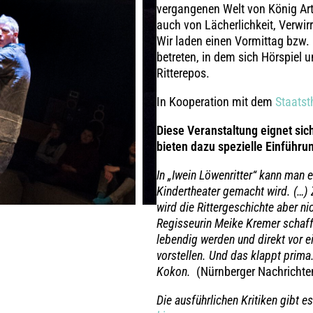
next
vergangenen Welt von König Artu
auch von Lächerlichkeit, Verwir
Wir laden einen Vormittag bzw.
betreten, in dem sich Hörspiel
Ritterepos.
In Kooperation mit dem
Staatst
Diese Veranstaltung eignet si
bieten dazu spezielle Einführu
In „Iwein Löwenritter“ kann man e
Kindertheater gemacht wird. (…) 
wird die Rittergeschichte aber ni
Regisseurin Meike Kremer schafft 
lebendig werden und direkt vor e
vorstellen. Und das klappt prima.
Kokon.
(Nürnberger Nachrichte
Die ausführlichen Kritiken gibt e