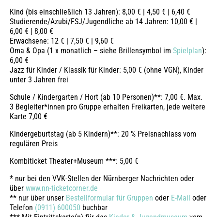
Kind (bis einschließlich 13 Jahren): 8,00 € | 4,50 € | 6,40 €
Studierende/Azubi/FSJ/Jugendliche ab 14 Jahren: 10,00 € |
6,00 € | 8,00 €
Erwachsene: 12 € | 7,50 € | 9,60 €
Oma & Opa (1 x monatlich – siehe Brillensymbol im
Spielplan
):
6,00 €
Jazz für Kinder / Klassik für Kinder: 5,00 € (ohne VGN), Kinder
unter 3 Jahren frei
Schule / Kindergarten / Hort (ab 10 Personen)**: 7,00 €. Max.
3 Begleiter*innen pro Gruppe erhalten Freikarten, jede weitere
Karte 7,00 €
Kindergeburtstag (ab 5 Kindern)**: 20 % Preisnachlass vom
regulären Preis
Kombiticket Theater+Museum ***: 5,00 €
* nur bei den VVK-Stellen der Nürnberger Nachrichten oder
über
www.nn-ticketcorner.de
** nur über unser
Bestellformular für Gruppen
oder
E-Mail
oder
Telefon
(0911) 600050
buchbar