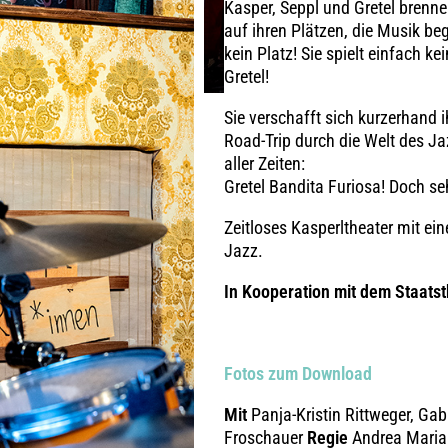
Kasper, Seppl und Gretel brenne
auf ihren Plätzen, die Musik beg
kein Platz! Sie spielt einfach k
Gretel!
Sie verschafft sich kurzerhand 
Road-Trip durch die Welt des J
next
aller Zeiten:
Gretel Bandita Furiosa! Doch se
Zeitloses Kasperltheater mit ei
Jazz.
In Kooperation mit dem Staats
Fotos zum Download
Mit
Panja-Kristin Rittweger, Gab
Froschauer
Regie
Andrea Maria