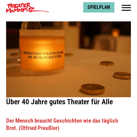
Theater Mummpitz
SPIELPLAN
Über 40 Jahre gutes Theater für Alle
Der Mensch braucht Geschichten wie das täglich
Brot. (Otfried Preußler)