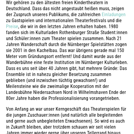
Wir gehören zu den ältesten freien Kindertheatern in
Deutschland. Dass das nicht angestaubt heißen muss, zeigen
der Zuspruch unseres Publikums, die zahlreichen
Einladungen
zu Gastspielen und internationalen Theaterfestivals und die
Preise
, die wir in den letzten Jahren erhalten haben. 1980
fanden sich im Kulturladen Rothenburger Straße Student:innen
und Schüler:innen zum Theater spielen zusammen. Nach 21
Jahren Wanderschaft durch die Nürnberger Spielstätten zogen
sie 2001 in den Kachelbau. Das war übrigens gerade mal 150
Meter vom Gründungsort entfernt! Und damit wurde aus der
Wanderbühne eine feste Institution im Nürnberger Kulturleben.
Dass es uns seit über 40 Jahren gibt, hat mehrere Gründe: Das
Ensemble ist in nahezu gleicher Besetzung zusammen
geblieben (und inzwischen tüchtig gewachsen!) und
Meilensteine wie die zweimalige Kooperation mit der
Landesbühne Niedersachsen Nord in Wilhelmshaven Ende der
80er Jahre haben die Professionalisierung vorangetrieben.
Von Anfang an war unser Kerngeschäft das Theaterspielen für
die jungen Zuschauer:innen (und natürlich alle begleitenden
und gerne auch unbegleiteten Erwachsenen). So wird es auch
in Zukunft bleiben, aber trotzdem schauen wir seit vielen
Jahren immer wieder gerne über unseren Tellerrand hinaus.