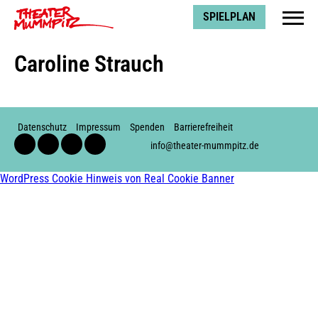
Theater Mummpitz
SPIELPLAN
Caroline Strauch
Datenschutz
Impressum
Spenden
Barrierefreiheit
Facebook
Instagram
Youtube
Soundcloud
info@theater-mummpitz.de
WordPress Cookie Hinweis von Real Cookie Banner