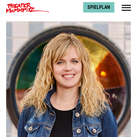
Theater Mummpitz
SPIELPLAN