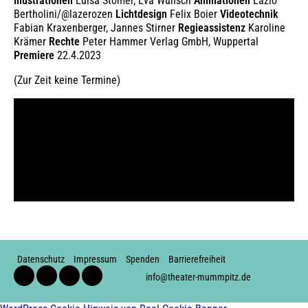
Illustrationen
Luisa Stömer, Eva Wünsch
Animationen
Lázló
Bertholini/@lazerozen
Lichtdesign
Felix Boier
Videotechnik
Fabian Kraxenberger, Jannes Stirner
Regieassistenz
Karoline
Krämer
Rechte
Peter Hammer Verlag GmbH, Wuppertal
Premiere
22.4.2023
(Zur Zeit keine Termine)
Datenschutz
Impressum
Spenden
Barrierefreiheit
Facebook
Instagram
Youtube
Soundcloud
info@theater-mummpitz.de