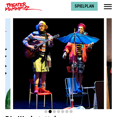
Theater Mummpitz
SPIELPLAN
prev
next