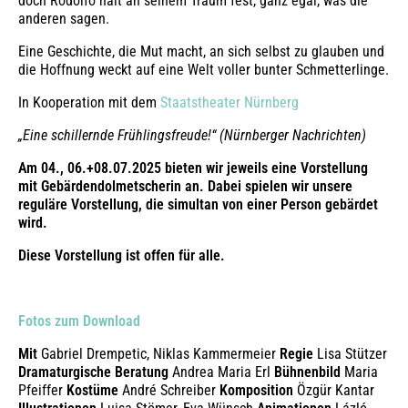
doch Rodolfo hält an seinem Traum fest, ganz egal, was die
anderen sagen.
Eine Geschichte, die Mut macht, an sich selbst zu glauben und
die Hoffnung weckt auf eine Welt voller bunter Schmetterlinge.
In Kooperation mit dem
Staatstheater Nürnberg
„Eine schillernde Frühlingsfreude!“ (Nürnberger Nachrichten)
Am 04., 06.+08.07.2025 bieten wir jeweils eine Vorstellung
mit Gebärdendolmetscherin an. Dabei spielen wir unsere
reguläre Vorstellung, die simultan von einer Person gebärdet
wird.
Diese Vorstellung ist offen für alle.
Fotos zum Download
Mit
Gabriel Drempetic, Niklas Kammermeier
Regie
Lisa Stützer
Dramaturgische Beratung
Andrea Maria Erl
Bühnenbild
Maria
Pfeiffer
Kostüme
André Schreiber
Komposition
Özgür Kantar