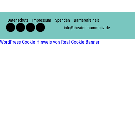
Datenschutz
Impressum
Spenden
Barrierefreiheit
Facebook
Instagram
Youtube
Soundcloud
info@theater-mummpitz.de
WordPress Cookie Hinweis von Real Cookie Banner